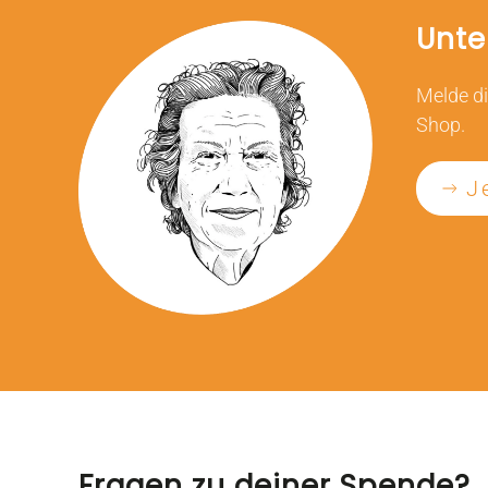
Unte
Melde di
Shop.
J
Fragen zu deiner Spende?