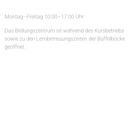
Montag–Freitag 10:00–17:00 Uhr
Das Bildungszentrum ist während des Kursbetriebs
sowie zu den Lernbetreuungszeiten der Büffelböcke
geöffnet.
Anmeldezeiten
Deutschkurs-Anmeldungen sind zu diesen Zeiten
möglich:
Dienstag 12:00–17:00 Uhr
Donnerstag von 09:00 –14:00 Uhr
Lernbetreuung Büffelböcke