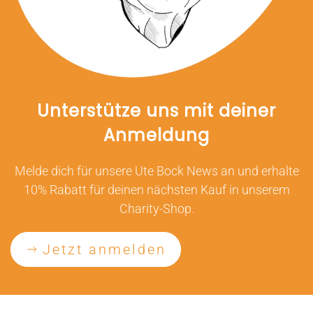
Unterstütze uns mit deiner
Anmeldung
Melde dich für unsere Ute Bock News an und erhalte
10% Rabatt für deinen nächsten Kauf in unserem
Charity-Shop.
Jetzt anmelden