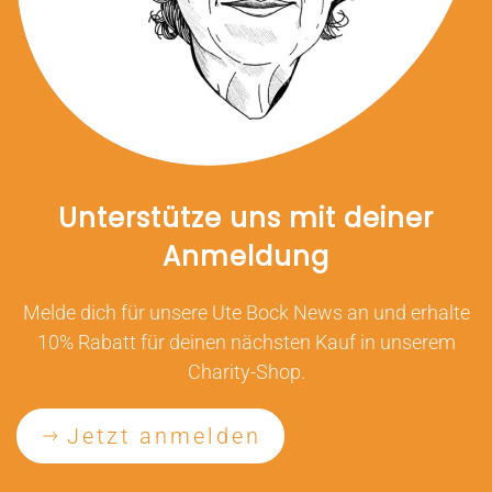
Unterstütze uns mit deiner
Anmeldung
Melde dich für unsere Ute Bock News an und erhalte
10% Rabatt für deinen nächsten Kauf in unserem
Charity-Shop.
Jetzt anmelden